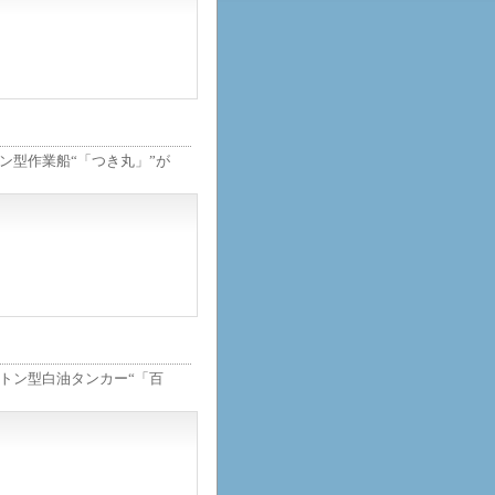
ン型作業船“「つき丸」”が
トン型白油タンカー“「百