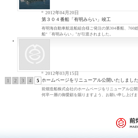
2012年04月20日
第３０４番船「有明みらい」竣工
有明海自動車航送船組合様ご発注の第304番船、76
船“「有明みらい」”が引渡されました。
2012年03月15日
ホームページをリニューアル公開いたしまし
1
2
3
4
5
前畑造船株式会社のホームページをリニューアル公開
何卒一層の御愛顧を賜りますよう、お願い申し上げま