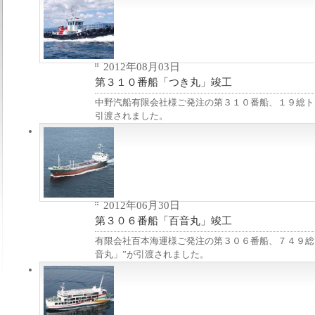
2012年08月03日
第３１０番船「つき丸」竣工
中野汽船有限会社様ご発注の第３１０番船、１９総ト
引渡されました。
2012年06月30日
第３０６番船「百音丸」竣工
有限会社百本海運様ご発注の第３０６番船、７４９総
音丸」”が引渡されました。