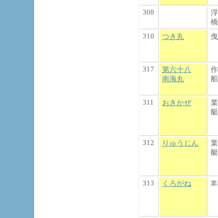
308
浮
橋
310
つき丸
曳
317
第六十八
作
南海丸
船
311
おきかぜ
業
艇
312
りゅうじん
業
艇
313
くろがね
業