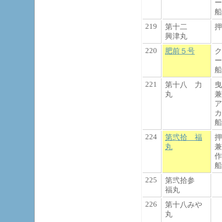
ー
船
219
第十二
押
興津丸
220
肥前５号
ク
ー
船
221
第十八 力
曳
丸
兼
ア
カ
船
224
第弐拾 福
押
丸
兼
作
船
225
第弐拾参
福丸
226
第十八みや
丸