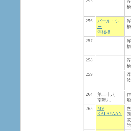
253
浮
橋
256
パール・シ
浮
ー
橋
浮桟橋
257
浮
橋
258
浮
橋
259
浮
波
264
第二十八
作
南海丸
船
265
MV
塵
KALAYAAN
回
兼
防