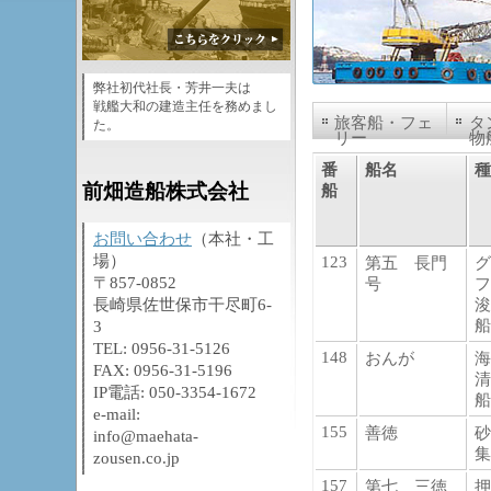
弊社初代社長・芳井一夫は
戦艦大和の建造主任を務めまし
旅客船・フェ
タ
た。
リー
物
番
船名
種
前畑造船株式会社
船
お問い合わせ
（本社・工
場）
123
第五 長門
グ
〒857-0852
号
フ
長崎県佐世保市干尽町6-
浚
船
3
TEL: 0956-31-5126
148
おんが
海
FAX: 0956-31-5196
清
IP電話: 050-3354-1672
船
e-mail:
155
善徳
砂
info@maehata-
集
zousen.co.jp
157
第七 三徳
押