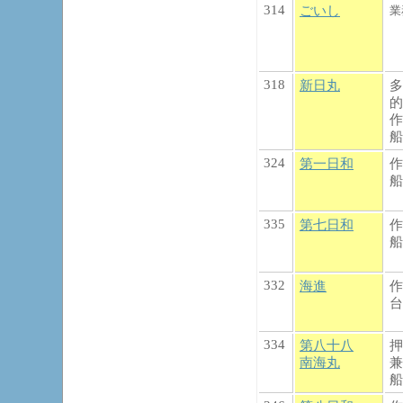
314
ごいし
業
318
新日丸
多
的
作
船
324
第一日和
作
船
335
第七日和
作
船
332
海進
作
台
334
第八十八
押
南海丸
兼
船