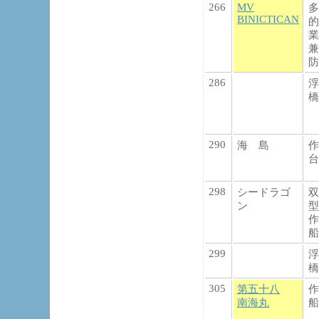
266
MV
多
BINICTICAN
的
業
兼
防
286
浮
橋
290
海 島
作
台
298
シードラゴ
双
ン
型
作
船
299
浮
橋
305
第五十八
作
南海丸
船