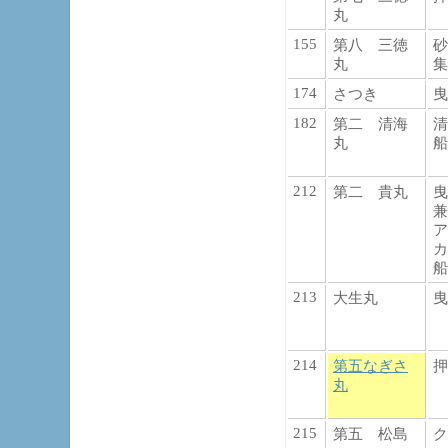
丸
155
第八 三徳
砂
丸
集
174
さつき
曳
182
第二 清海
清
丸
船
212
第二 貴丸
曳
兼
ア
カ
船
213
大生丸
曳
214
第五なぎさ
押
丸
215
第五 松島
ク