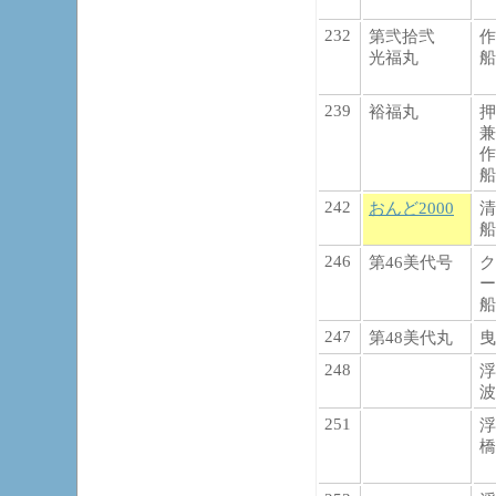
232
第弐拾弐
作
光福丸
船
239
裕福丸
押
兼
作
船
242
おんど2000
清
船
246
第46美代号
ク
ー
船
247
第48美代丸
曳
248
浮
波
251
浮
橋